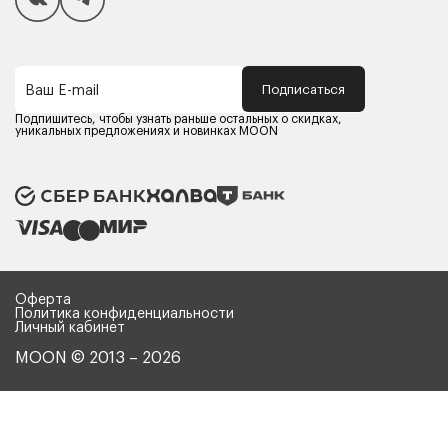
Способы оплаты
Как сделать покупку
Кредит/Рассрочка
Гарантия и сервис
Доставка
Подписаться
Ваш E-mail
Компания MOON
Контакты
Подпишитесь, чтобы узнать раньше остальных о скидках,
Оферта
уникальных предложениях и новинках MOON
Политика конфиденциальности
Партнерам
Реквизиты
Карьера в MOON
Оферта
Политика конфиденциальности
Личный кабинет
MOON © 2013 – 2026