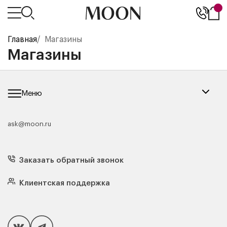
Главная
/
Магазины
Магазины
Меню
ask@moon.ru
Каталог мебели
Диваны
Кресла
Заказать обратный звонок
Матрасы
Кровати
Подушки
Клиентская поддержка
Чехлы и наматрасники
Покупателям