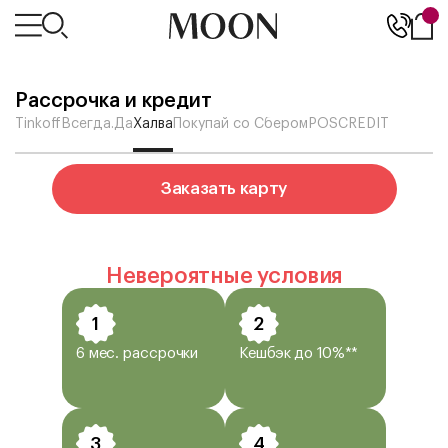
Рассрочка и кредит
Tinkoff
Всегда.Да
Халва
Покупай со Сбером
POSCREDIT
Заказать карту
Невероятные условия
1
2
6 мес. рассрочки
Кешбэк до 10%**
3
4